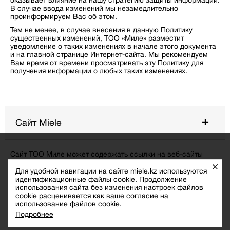
оказывает влияние на нашу стратегию защиты информации.
В случае ввода изменений мы незамедлительно
проинформируем Вас об этом.
Тем не менее, в случае внесения в данную Политику
существенных изменений, ТОО «Миле» разместит
уведомление о таких изменениях в начале этого документа
и на главной странице Интернет-сайта. Мы рекомендуем
Вам время от времени просматривать эту Политику для
получения информации о любых таких изменениях.
Сайт Miele
Сайт ТОО Миле может содержать ссылки на веб-сайты
других поставщиков. Все начальные соединения веб-сайта
Закры
по ссылке проверяются на запрещённые материалы. ТОО
Для удобной навигации на сайте miele.kz используются
Миле не несёт ответственности за внешние материалы,
идентификационные файлы cookie. Продолжение
которые могут находиться по таким ссылкам. Однако если
использования сайта без изменения настроек файлов
ТОО Миле определит самостоятельно или получит
cookie расценивается как ваше согласие на
информацию о том, что веб-сайт отображает запрещённые
использование файлов cookie.
материалы, ссылка будет удалена в кратчайшие сроки.
Подробнее